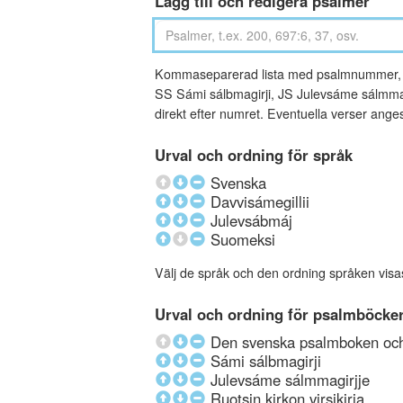
Lägg till och redigera psalmer
Kommaseparerad lista med psalmnummer, an
SS Sámi sálbmagirji, JS Julevsáme sálmmagi
direkt efter numret. Eventuella verser ang
Urval och ordning för språk
Svenska
Davvisámegillii
Julevsábmáj
Suomeksi
Välj de språk och den ordning språken visa
Urval och ordning för psalmböcke
Den svenska psalmboken och 
Sámi sálbmagirji
Julevsáme sálmmagirjje
Ruotsin kirkon virsikirja