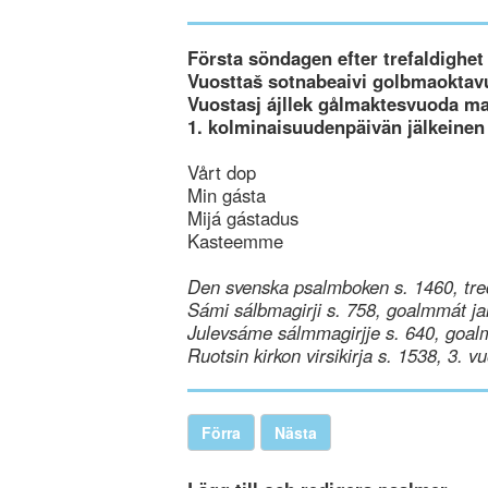
Första söndagen efter trefaldighet
Vuosttaš sotnabeaivi golbmaoktav
Vuostasj ájllek gålmaktesvuoda m
1. kolminaisuudenpäivän jälkeinen
Vårt dop
Min gásta
Mijá gástadus
Kasteemme
Den svenska psalmboken s. 1460, tre
Sámi sálbmagirji s. 758, goalmmát ja
Julevsáme sálmmagirjje s. 640, goal
Ruotsin kirkon virsikirja s. 1538, 3. v
Förra
Nästa