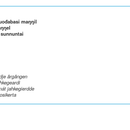
uođabasi maŋŋil
aŋŋel
 sunnuntai
dje årgången
hkegeardi
mát jahkegierdde
uosikerta