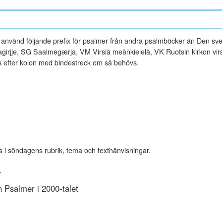
vänd följande prefix för psalmer från andra psalmböcker än Den sve
rjje, SG Saalmegærja, VM Virsiä meänkielelä, VK Ruotsin kirkon virsi
es efter kolon med bindestreck om så behövs.
s i söndagens rubrik, tema och texthänvisningar.
r
Psalmer i 2000-talet