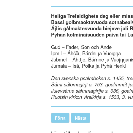
Heliga Trefaldighets dag eller mi
Bassi golbmaoktavuođa sotnabeaiv
Ájlis gålmaktesvuoda biejvve jali 
Pyhän kolminaisuuden päivä tai L
Gud – Fader, Son och Ande
Ipmil – Áhčči, Bárdni ja Vuoigŋa
Jubmel – Áhttje, Bárnne ja Vuojŋŋani
Jumala – Isä, Poika ja Pyhä Henki
Den svenska psalmboken s. 1455, tre
Sámi sálbmagirji s. 753, goalmmát ja
Julevsáme sálmmagirjje s. 636, goal
Ruotsin kirkon virsikirja s. 1533, 3. v
Förra
Nästa