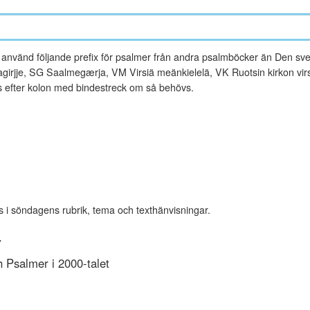
vänd följande prefix för psalmer från andra psalmböcker än Den sve
rjje, SG Saalmegærja, VM Virsiä meänkielelä, VK Ruotsin kirkon virsi
es efter kolon med bindestreck om så behövs.
s i söndagens rubrik, tema och texthänvisningar.
r
Psalmer i 2000-talet