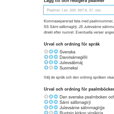
Lägg till och redigera psalmer
Kommaseparerad lista med psalmnummer, an
SS Sámi sálbmagirji, JS Julevsáme sálmmagi
direkt efter numret. Eventuella verser ang
Urval och ordning för språk
Svenska
Davvisámegillii
Julevsábmáj
Suomeksi
Välj de språk och den ordning språken visa
Urval och ordning för psalmböcke
Den svenska psalmboken och 
Sámi sálbmagirji
Julevsáme sálmmagirjje
Ruotsin kirkon virsikirja