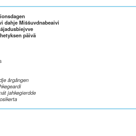
ssionsdagen
i dahje Miššuvdnabeaivi
Rájadusbiejvve
ähetyksen päivä
s
dje årgången
hkegeardi
mát jahkegierdde
uosikerta