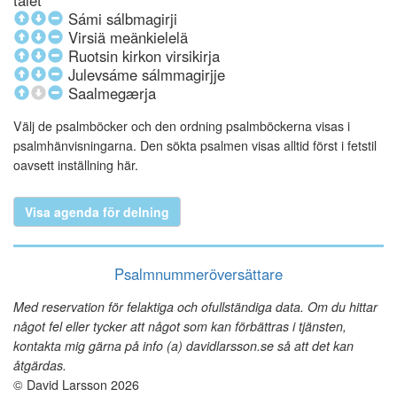
talet
Sámi sálbmagirji
Virsiä meänkielelä
Ruotsin kirkon virsikirja
Julevsáme sálmmagirjje
Saalmegærja
Välj de psalmböcker och den ordning psalmböckerna visas i
psalmhänvisningarna. Den sökta psalmen visas alltid först i fetstil
oavsett inställning här.
Visa agenda för delning
Psalmnummeröversättare
Med reservation för felaktiga och ofullständiga data. Om du hittar
något fel eller tycker att något som kan förbättras i tjänsten,
kontakta mig gärna på info (a) davidlarsson.se så att det kan
åtgärdas.
© David Larsson 2026