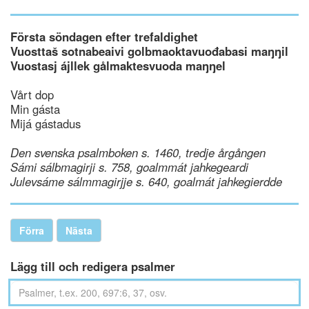
Första söndagen efter trefaldighet
Vuosttaš sotnabeaivi golbmaoktavuođabasi maŋŋil
Vuostasj ájllek gålmaktesvuoda maŋŋel
Vårt dop
Min gásta
Mijá gástadus
Den svenska psalmboken s. 1460, tredje årgången
Sámi sálbmagirji s. 758, goalmmát jahkegeardi
Julevsáme sálmmagirjje s. 640, goalmát jahkegierdde
Förra
Nästa
Lägg till och redigera psalmer