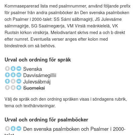
Kommaseparerad lista med psalmnummer, använd följande prefix
för psalmer från andra psalmböcker än Den svenska psalmboken
och Psalmer i 2000-talet: SS Sámi sálbmagirji, JS Julevsáme
sálmmagirjje, SG Saalmegærja, VM Virsiä meänkielelä, VK
Ruotsin kirkon virsikirja. Melodivariant skrivs med a och b direkt
efter numret. Eventuella verser anges efter kolon med
bindestreck om så behövs.
Urval och ordning för språk
Svenska
Davvisámegillii
Julevsábmáj
Suomeksi
Välj de språk och den ordning språken visas i söndagens rubrik,
tema och texthänvisningar.
Urval och ordning för psalmböcker
Den svenska psalmboken och Psalmer i 2000-