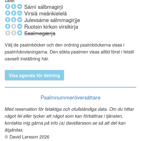
talet
Sámi sálbmagirji
Virsiä meänkielelä
Julevsáme sálmmagirjje
Ruotsin kirkon virsikirja
Saalmegærja
Välj de psalmböcker och den ordning psalmböckerna visas i
psalmhänvisningarna. Den sökta psalmen visas alltid först i fetstil
oavsett inställning här.
Visa agenda för delning
Psalmnummeröversättare
Med reservation för felaktiga och ofullständiga data. Om du hittar
något fel eller tycker att något som kan förbättras i tjänsten,
kontakta mig gärna på info (a) davidlarsson.se så att det kan
åtgärdas.
© David Larsson 2026