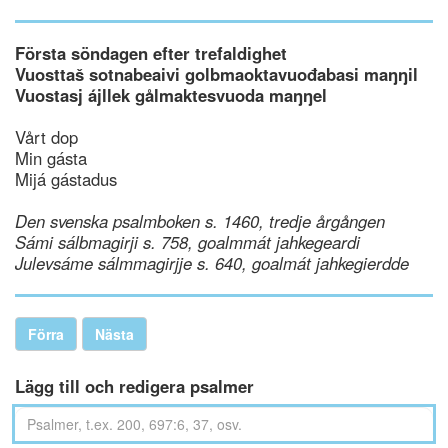
Första söndagen efter trefaldighet
Vuosttaš sotnabeaivi golbmaoktavuođabasi maŋŋil
Vuostasj ájllek gålmaktesvuoda maŋŋel
Vårt dop
Min gásta
Mijá gástadus
Den svenska psalmboken s. 1460, tredje årgången
Sámi sálbmagirji s. 758, goalmmát jahkegeardi
Julevsáme sálmmagirjje s. 640, goalmát jahkegierdde
Förra
Nästa
Lägg till och redigera psalmer