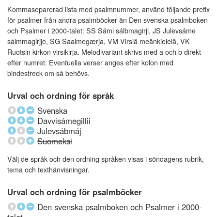
Kommaseparerad lista med psalmnummer, använd följande prefix
för psalmer från andra psalmböcker än Den svenska psalmboken
och Psalmer i 2000-talet: SS Sámi sálbmagirji, JS Julevsáme
sálmmagirjje, SG Saalmegærja, VM Virsiä meänkielelä, VK
Ruotsin kirkon virsikirja. Melodivariant skrivs med a och b direkt
efter numret. Eventuella verser anges efter kolon med
bindestreck om så behövs.
Urval och ordning för språk
Svenska
Davvisámegillii
Julevsábmáj
Suomeksi
Välj de språk och den ordning språken visas i söndagens rubrik,
tema och texthänvisningar.
Urval och ordning för psalmböcker
Den svenska psalmboken och Psalmer i 2000-