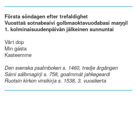
Första söndagen efter trefaldighet
Vuosttaš sotnabeaivi golbmaoktavuođabasi maŋŋil
1. kolminaisuudenpäivän jälkeinen sunnuntai
Vårt dop
Min gásta
Kasteemme
Den svenska psalmboken s. 1460, tredje årgången
Sámi sálbmagirji s. 758, goalmmát jahkegeardi
Ruotsin kirkon virsikirja s. 1538, 3. vuosikerta