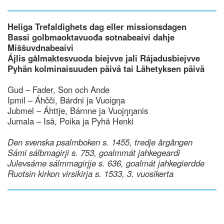
Heliga Trefaldighets dag eller missionsdagen
Bassi golbmaoktavuođa sotnabeaivi dahje
Miššuvdnabeaivi
Ájlis gålmaktesvuoda biejvve jali Rájadusbiejvve
Pyhän kolminaisuuden päivä tai Lähetyksen päivä
Gud – Fader, Son och Ande
Ipmil – Áhčči, Bárdni ja Vuoigŋa
Jubmel – Áhttje, Bárnne ja Vuojŋŋanis
Jumala – Isä, Poika ja Pyhä Henki
Den svenska psalmboken s. 1455, tredje årgången
Sámi sálbmagirji s. 753, goalmmát jahkegeardi
Julevsáme sálmmagirjje s. 636, goalmát jahkegierdde
Ruotsin kirkon virsikirja s. 1533, 3. vuosikerta