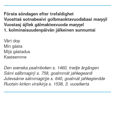
Första söndagen efter trefaldighet
Vuosttaš sotnabeaivi golbmaoktavuođabasi maŋŋil
Vuostasj ájllek gålmaktesvuoda maŋŋel
1. kolminaisuudenpäivän jälkeinen sunnuntai
Vårt dop
Min gásta
Mijá gástadus
Kasteemme
Den svenska psalmboken s. 1460, tredje årgången
Sámi sálbmagirji s. 758, goalmmát jahkegeardi
Julevsáme sálmmagirjje s. 640, goalmát jahkegierdde
Ruotsin kirkon virsikirja s. 1538, 3. vuosikerta